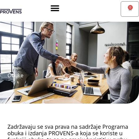
Pređi
0
Cart
na
sadržaj
KNJIŽARA ZA DECU
ENGLISH (UK)
Obuke
Zadržavaju se sva prava na sadržaje Programa
obuka i izdanja PROVENS-a koja se koriste u