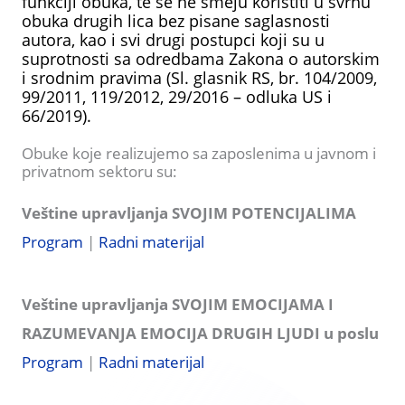
funkciji obuka, te se ne smeju koristiti u svrhu
obuka drugih lica bez pisane saglasnosti
autora, kao i svi drugi postupci koji su u
suprotnosti sa odredbama Zakona o autorskim
i srodnim pravima (Sl. glasnik RS, br. 104/2009,
99/2011, 119/2012, 29/2016 – odluka US i
66/2019).
Оbuke koje realizujemo sa zaposlenima u javnom i
privatnom sektoru su:
Veštine upravljanja SVOJIM POTENCIJALIMA
Program
|
Radni materijal
Veštine upravljanja SVOJIM EMOCIJAMA I
RAZUMEVAN
Ј
A EMOCIJA DRUGIH L
Ј
UDI u poslu
Program
|
Radni materijal