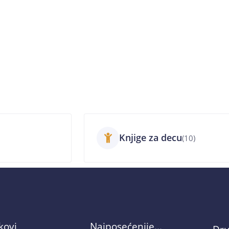
Knjige za decu
(10)
nkovi
Najposećenije...