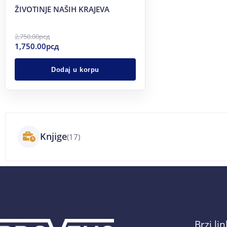
ŽIVOTINJE NAŠIH KRAJEVA
2,750.00
рсд
1,750.00
рсд
Dodaj u korpu
Knjige
(17)
Brzi li