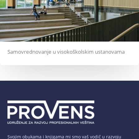
Samovrednovanje u visokoškolskim ustanovama
Svojim obukama i knjigama mi smo vaš vodič u razvoju