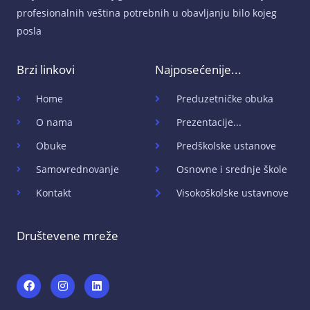
profesionalnih veština potrebnih u obavljanju bilo kojeg
posla
Brzi linkovi
Najposećenije...
Home
Preduzetničke obuka
O nama
Prezentacije...
Obuke
Predškolske ustanove
Samovrednovanje
Osnovne i srednje škole
Kontakt
Visokoškolske ustavnove
Društevene mreže
F
I
L
a
n
i
c
s
n