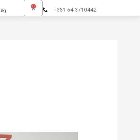
0
Cart
+381 64 3710442
UK)