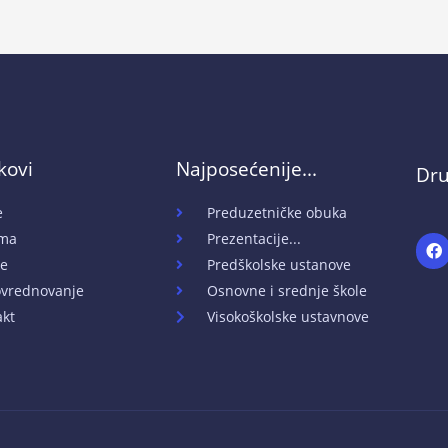
nkovi
Najposećenije...
Dru
e
Preduzetničke obuka
ma
Prezentacije...
F
a
e
Predškolske ustanove
c
e
vrednovanje
Osnovne i srednje škole
b
akt
Visokoškolske ustavnove
o
o
k