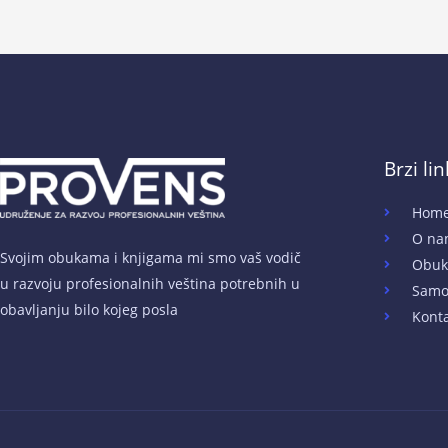
Brzi li
Hom
O na
Svojim obukama i knjigama mi smo vaš vodič
Obuk
u razvoju profesionalnih veština potrebnih u
Samo
obavljanju bilo kojeg posla
Kont