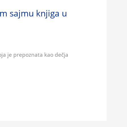
m sajmu knjiga u
oja je prepoznata kao dečja