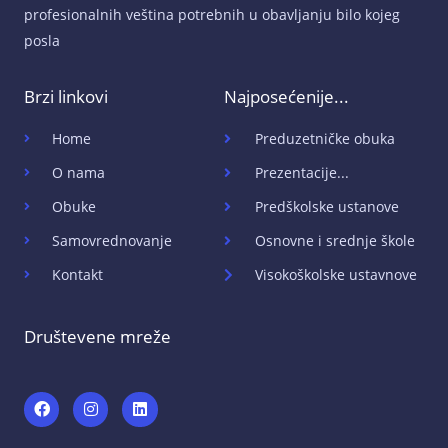
profesionalnih veština potrebnih u obavljanju bilo kojeg
posla
Brzi linkovi
Najposećenije...
Home
Preduzetničke obuka
O nama
Prezentacije...
Obuke
Predškolske ustanove
Samovrednovanje
Osnovne i srednje škole
Kontakt
Visokoškolske ustavnove
Društevene mreže
F
I
L
a
n
i
c
s
n
e
t
k