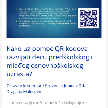
uz
pomoć
QR
kodova
razvijati
decu
Kako uz pomoć QR kodova
predškolskog
razvijati decu predškolskog i
i
mlađeg
mlađeg osnovnoškolskog
osnovnoškolskog
uzrasta?
uzrasta?
Ostavite komentar
/
Provense Junior
/ Od:
Dragana Malesevic
U prezentaciji možete poslušati izlaganje dr