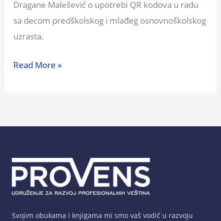
Dragane Malešević o upotrebi QR kodova u radu
sa decom predškolskog i mlađeg osnovnoškolskog
uzrasta.
Read More »
Svojim obukama i knjigama mi smo vaš vodič u razvoju