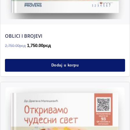
OBLICI I BROJEVI
1,750.00
рсд
2,750.00
рсд
Dodaj u korpu
Originalna
Trenutna
cena
cena
je
je:
bila:
1,750.00рсд.
2,750.00рсд.