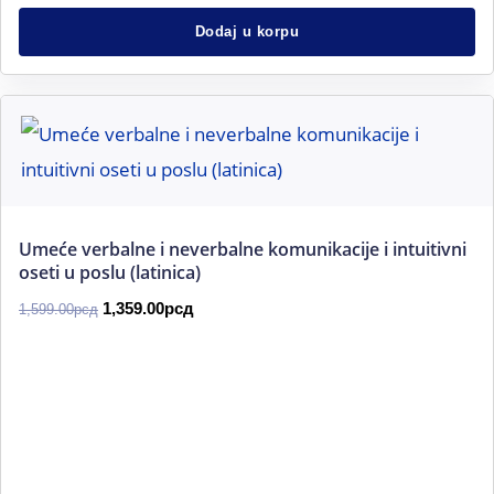
Dodaj u korpu
Originalna
Trenutna
cena
cena
je
je:
bila:
1,359.00рсд.
1,599.00рсд.
Umeće verbalne i neverbalne komunikacije i intuitivni
oseti u poslu (latinica)
1,359.00
рсд
1,599.00
рсд