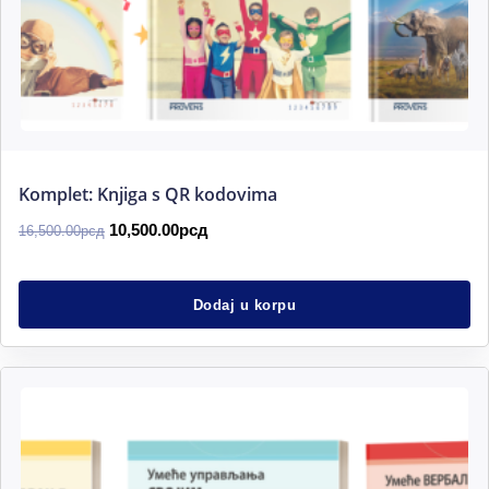
Komplet: Knjiga s QR kodovima
10,500.00
рсд
16,500.00
рсд
Dodaj u korpu
Originalna
Trenutna
cena
cena
je
je:
bila:
3,350.00рсд.
4,797.00рсд.