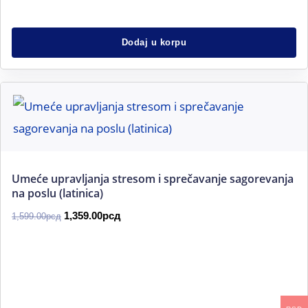
Dodaj u korpu
Originalna
Trenutna
cena
cena
je
je:
bila:
1,359.00рсд.
1,599.00рсд.
Umeće upravljanja stresom i sprečavanje sagorevanja
na poslu (latinica)
1,359.00
рсд
1,599.00
рсд