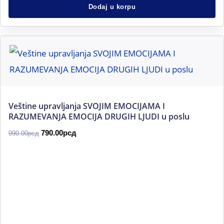
Dodaj u korpu
Originalna
Trenutna
cena
cena
je
je:
bila:
790.00рсд.
990.00рсд.
Veštine upravljanja SVOJIM EMOCIJAMA I
RAZUMEVANЈA EMOCIJA DRUGIH LЈUDI u poslu
790.00
рсд
990.00
рсд