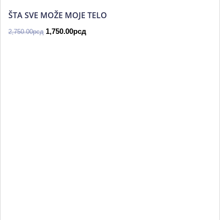
2,750.00рсд.
ŠTA SVE MOŽE MOJE TELO
1,750.00
рсд
2,750.00
рсд