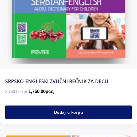
SRPSKO-ENGLESKI ZVUČNI REČNIK ZA DECU
1,750.00
рсд
2,750.00
рсд
Dodaj u korpu
Originalna
Trenutna