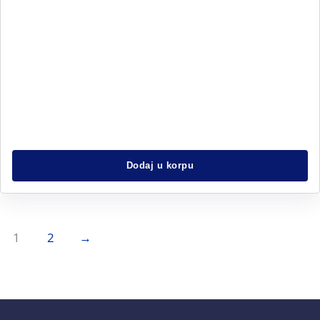
Dodaj u korpu
1
2
→