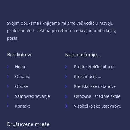
Svojim obukama i knjigama mi smo vaš vodič u razvoju
profesionalnih veština potrebnih u obavljanju bilo kojeg
posla
Brzi linkovi
Najposećenije...
Home
Preduzetničke obuka
O nama
Prezentacije...
Obuke
Predškolske ustanove
Samovrednovanje
Osnovne i srednje škole
Kontakt
Visokoškolske ustavnove
Društevene mreže