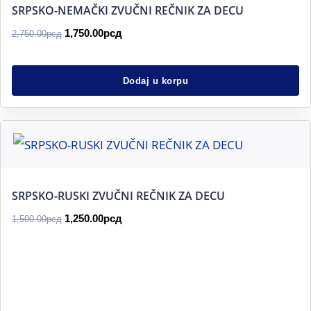
SRPSKO-NEMAČKI ZVUČNI REČNIK ZA DECU
1,750.00
рсд
2,750.00
рсд
Dodaj u korpu
Originalna
Trenutna
cena
cena
je
je:
bila:
1,250.00рсд.
1,500.00рсд.
SRPSKO-RUSKI ZVUČNI REČNIK ZA DECU
1,250.00
рсд
1,500.00
рсд