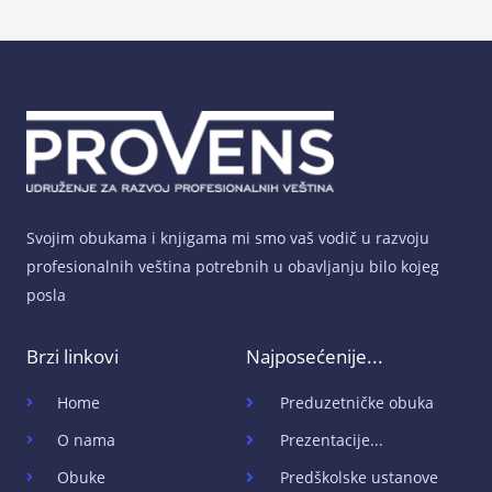
Svojim obukama i knjigama mi smo vaš vodič u razvoju
profesionalnih veština potrebnih u obavljanju bilo kojeg
posla
Brzi linkovi
Najposećenije...
Home
Preduzetničke obuka
O nama
Prezentacije...
Obuke
Predškolske ustanove