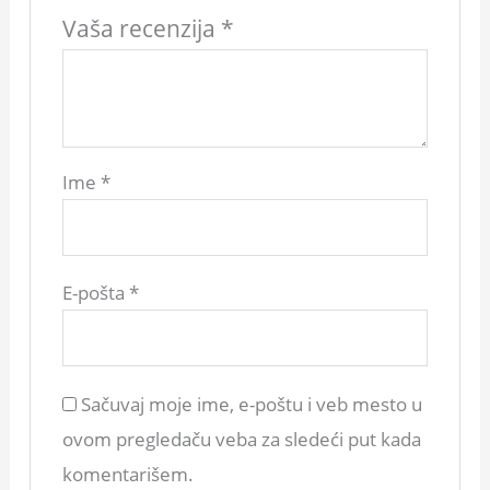
Vaša recenzija
*
Ime
*
E-pošta
*
Sačuvaj moje ime, e-poštu i veb mesto u
ovom pregledaču veba za sledeći put kada
komentarišem.