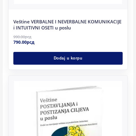
Veštine VERBALNE I NEVERBALNE KOMUNIKACIJE
i INTUITIVNI OSETI u poslu
990.00
рсд
790.00
рсд
Dodaj u korpu
Originalna
Trenutna
cena
cena
je
je:
bila:
790.00рсд.
990.00рсд.