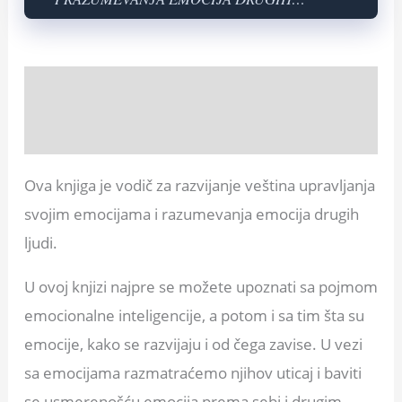
LЈUDI u poslu
Opis
Recenzije (0)
Ova knjiga je vodič za razvijanje veština upravljanja
svojim emocijama i razumevanja emocija drugih
ljudi.
U ovoj knjizi najpre se možete upoznati sa pojmom
emocionalne inteligencije, a potom i sa tim šta su
emocije, kako se razvijaju i od čega zavise. U vezi
sa emocijama razmatraćemo njihov uticaj i baviti
se usmerenošću emocija prema sebi i drugim