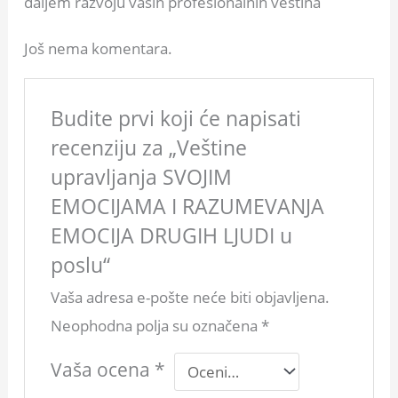
daljem razvoju vaših profesionalnih veština
Još nema komentara.
Budite prvi koji će napisati
recenziju za „Veštine
upravljanja SVOJIM
EMOCIJAMA I RAZUMEVANЈA
EMOCIJA DRUGIH LЈUDI u
poslu“
Vaša adresa e-pošte neće biti objavljena.
Neophodna polja su označena
*
Vaša ocena
*