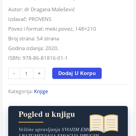
Autor: dr Dragana Malešević
Izdavač: PROVENS
Povez i format: meki povez, 148×210
Broj strana: 54 strana
Godina izdanja: 2020.
ISBN: 978-86-81816-01-1
-
+
Dodaj U Korpu
Kategorija:
Knjige
Pogled u knjigu
Veštine upravljanja SVOJIM EMOCIJAMA
I RAZUMEVANЈA EMOCIJA DRUGIH