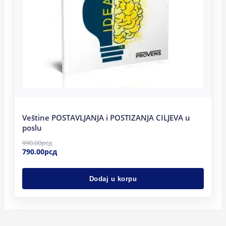
Veštine POSTAVLJANJA i POSTIZANJA CILJEVA u
poslu
990.00
рсд
790.00
рсд
Dodaj u korpu