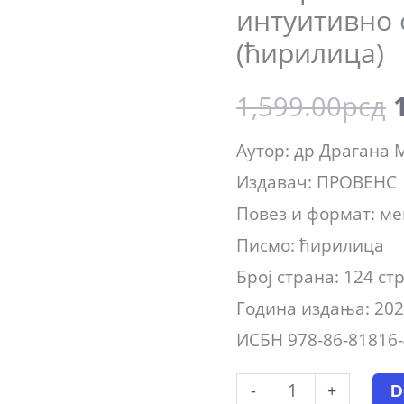
интуитивно
интуитивно 
осети
(ћирилица)
у
1,599.00
рсд
послу
(ћирилица)
Аутор: др Драгана
količina
Издавач: ПРОВЕНС
Повез и формат: ме
Писмо: ћирилица
Број страна: 124 ст
Година издања: 202
ИСБН 978-86-81816-
-
+
D