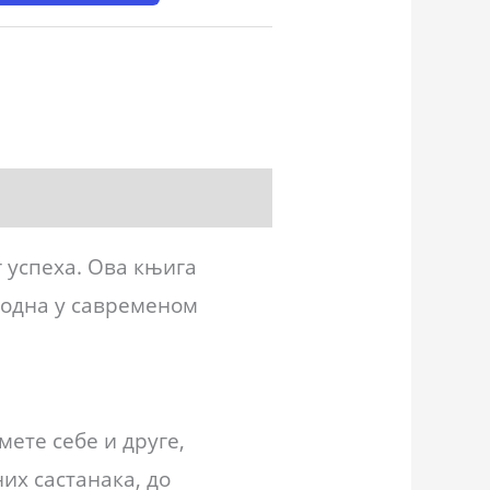
 успеха. Ова књига
ходна у савременом
ете себе и друге,
их састанака, до