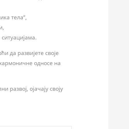
ика тела“,
и,
 ситуацијама.
ћи да развијете своје
 хармоничне односе на
 развој, ојачају своју