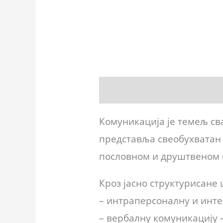
Opis
Recenzije (0)
Комуникација је темељ св
представља свеобухватан 
пословном и друштвеном
Кроз јасно структурисане
– интраперсоналну и инте
– вербалну комуникацију –