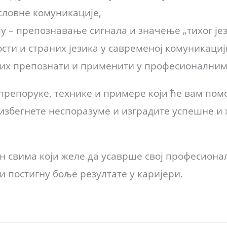
словне комуникације,
у – препознавање сигнала и значење „тихог јез
сти и страних језика у савременој комуникациј
о их препознати и применити у професионалним
репоруке, технике и примере који ће вам помо
избегнете неспоразуме и изградите успешне и
свима који желе да усаврше свој професионални
и постигну боље резултате у каријери.