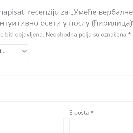
e napisati recenziju za „Умеће вербал
нтуитивно осети у послу (ћирилица)
 biti objavljena.
Neophodna polja su označena
*
E-pošta
*