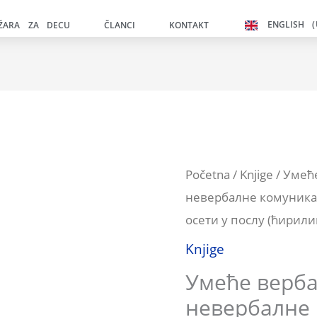
b
ENGLISH (
IŽARA ZA DECU
ČLANCI
KONTAKT
1
Умеће
Početna
/
Knjige
/ Умећ
невербалне комуника
вербалне
осети у послу (ћирили
и
невербалне
Knjige
j
комуникације
Умеће верба
b
и
невербалне 