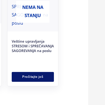
NEMA NA
STANJU
Veštine upravljanja
STRESOM i SPREČAVANJA
SAGOREVANJA na poslu
Pročitajte još