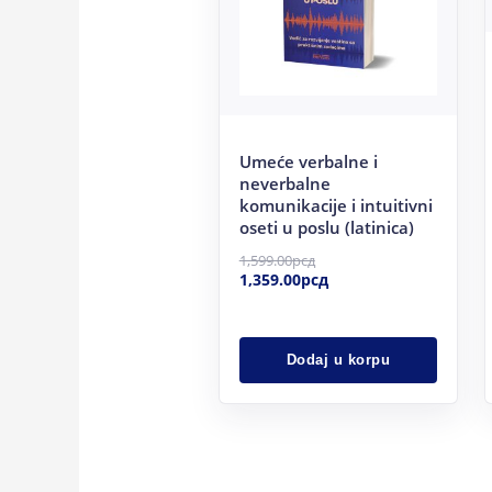
Umeće verbalne i
neverbalne
komunikacije i intuitivni
oseti u poslu (latinica)
1,599.00
рсд
1,359.00
рсд
Dodaj u korpu