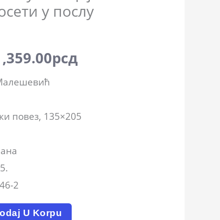
1,599.00рсд.
осети у послу
1,359.00
рсд
 Малешевић
ки повез, 135×205
рана
5.
46-2
odaj U Korpu