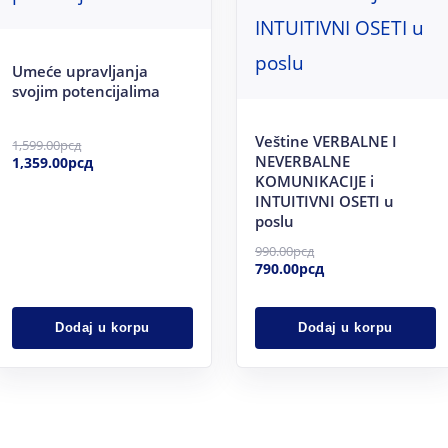
Umeće upravljanja
svojim potencijalima
Veštine VERBALNE I
1,599.00
рсд
NEVERBALNE
1,359.00
рсд
KOMUNIKACIJE i
INTUITIVNI OSETI u
poslu
990.00
рсд
790.00
рсд
Dodaj u korpu
Dodaj u korpu