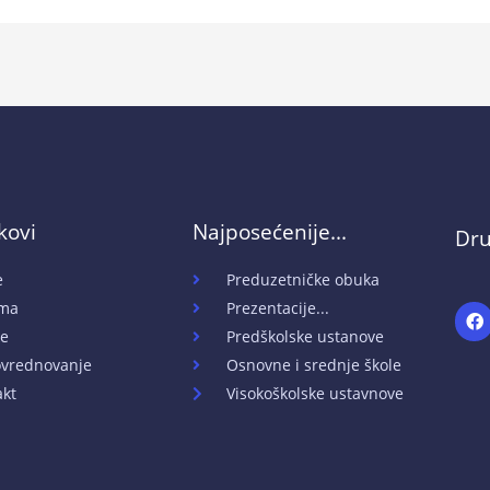
nkovi
Najposećenije...
Dru
e
Preduzetničke obuka
ma
Prezentacije...
F
a
e
Predškolske ustanove
c
e
vrednovanje
Osnovne i srednje škole
b
akt
Visokoškolske ustavnove
o
o
k