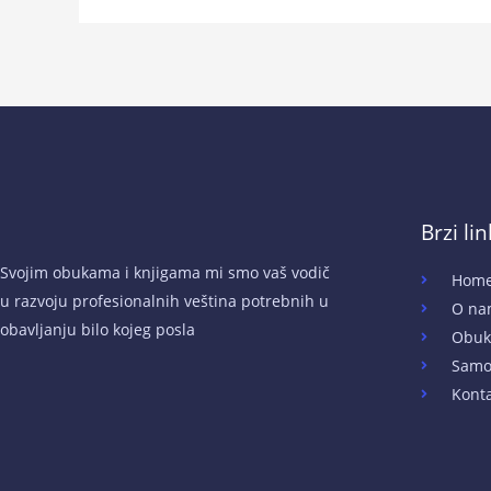
Brzi li
Svojim obukama i knjigama mi smo vaš vodič
Hom
u razvoju profesionalnih veština potrebnih u
O na
obavljanju bilo kojeg posla
Obuk
Samo
Kont