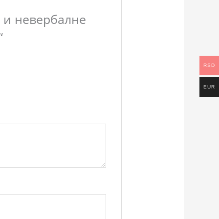
не и невербалне
“
RSD
EUR