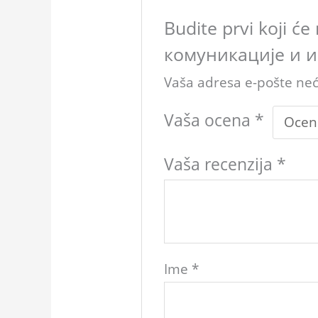
Budite prvi koji ć
комуникације и и
Vaša adresa e-pošte neće
Vaša ocena
*
Vaša recenzija
*
Ime
*