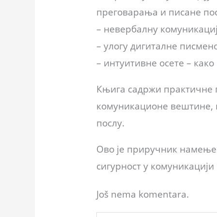
преговарања и писане по
– невербалну комуникациј
– улогу дигиталне писмено
– интуитивне осете – как
Књига садржи практичне п
комуникационе вештине, 
послу.
Ово је приручник намењен 
сигурност у комуникацији 
Još nema komentara.