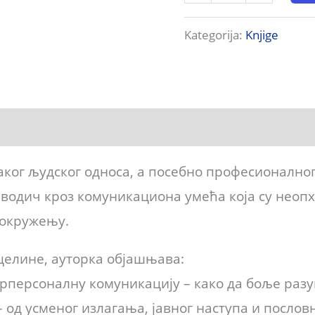
Kategorija:
Knjige
аког људског односа, а посебно професионалног
водич кроз комуникациона умећа која су неоп
 окружењу.
 целине, ауторка објашњава:
рперсоналну комуникацију – како да боље разум
 од усменог излагања, јавног наступа и пословн