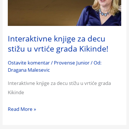
decu
stižu
u
vrtiće
Interaktivne knjige za decu
grada
stižu u vrtiće grada Kikinde!
Kikinde!
Ostavite komentar
/
Provense Junior
/ Od:
Dragana Malesevic
Interaktivne knjige za decu stižu u vrtiće grada
Kikinde
Read More »