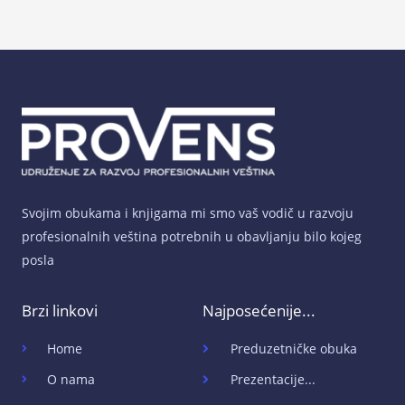
Svojim obukama i knjigama mi smo vaš vodič u razvoju
profesionalnih veština potrebnih u obavljanju bilo kojeg
posla
Brzi linkovi
Najposećenije...
Home
Preduzetničke obuka
O nama
Prezentacije...