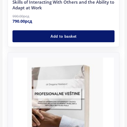
Skills of Interacting With Others and the Ability to
Adapt at Work
990.00
рсд
790.00
рсд
Add to basket
Original
Current
price
price
was:
is:
2,200.00рсд.
1,990.00рсд.