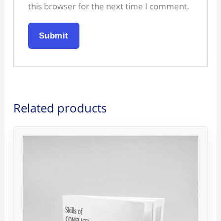
this browser for the next time I comment.
Related products
Original
Current
price
price
was:
is:
990.00рсд.
792.00рсд.