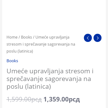
quantity
Home
/
Books
/ Umeće upravljanja
stresom i sprečavanje sagorevanja na
poslu (latinica)
Books
Umeće upravljanja stresom i
sprečavanje sagorevanja na
poslu (latinica)
1,599.00
рсд
1,359.00
рсд