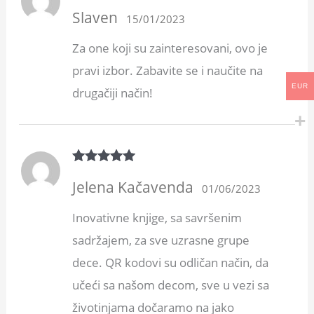
Rated
5
out
Slaven
of 5
15/01/2023
Za one koji su zainteresovani, ovo je
pravi izbor. Zabavite se i naučite na
EUR
drugačiji način!
Rated
5
out
Jelena Kačavenda
of 5
01/06/2023
Inovativne knjige, sa savršenim
sadržajem, za sve uzrasne grupe
dece. QR kodovi su odličan način, da
učeći sa našom decom, sve u vezi sa
životinjama dočaramo na jako