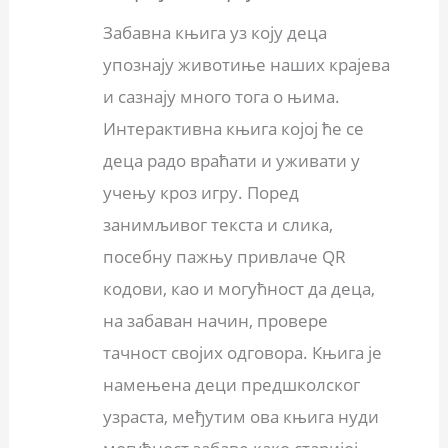
Забавна књига уз коју деца
упознају животиње наших крајева
и сазнају много тога о њима.
Интерактивна књига којој ће се
деца радо враћати и уживати у
учењу кроз игру. Поред
занимљивог текста и слика,
посебну пажњу привлаче QR
кодови, као и могућност да деца,
на забаван начин, провере
тачност својих одговора. Књига је
намењена деци предшколског
узраста, међутим ова књига нуди
могућност забаве како старијој