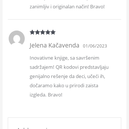
zanimljiv i originalan način! Bravo!
Rated
5
out
Jelena Kačavenda
of 5
01/06/2023
Inovativne knjige, sa savršenim
sadržajem! QR kodovi predstavljaju
genijalno rešenje da deci, učeći ih,
dočaramo kako u prirodi zaista
izgleda. Bravo!