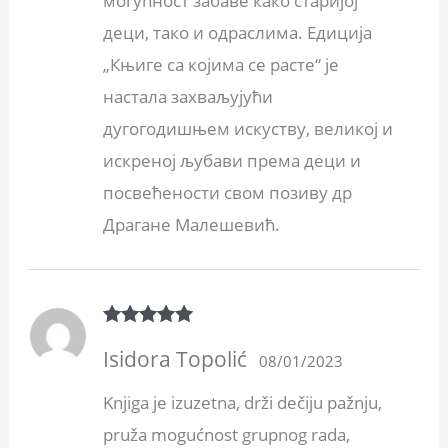
деци, тако и одраслима. Едиција
„Књиге са којима се расте“ је
настала захваљујући
дугогодишњем искуству, великој и
искреној љубави према деци и
посвећености свом позиву др
Драгане Малешевић.
Rated
5
out
Isidora Topolić
of 5
08/01/2023
Knjiga je izuzetna, drži dečiju pažnju,
pruža mogućnost grupnog rada,