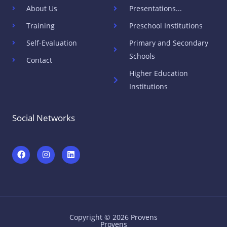
About Us
Presentations...
Training
Preschool Institutions
Self-Evaluation
Primary and Secondary
Schools
Contact
Higher Education
Institutions
Social Networks
h
I
L
t
n
i
t
s
n
p
t
k
s
a
e
:
g
d
/
r
i
/
a
n
w
m
Copyright © 2026 Provens
w
Provens