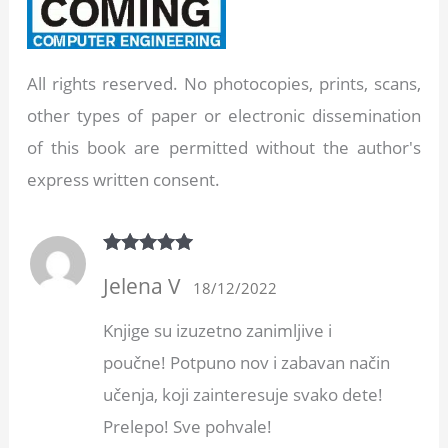
All rights reserved. No photocopies, prints, scans,
other types of paper or electronic dissemination
of this book are permitted without the author's
express written consent.
Rated
5
out
Jelena V
of 5
18/12/2022
Knjige su izuzetno zanimljive i
poučne! Potpuno nov i zabavan način
učenja, koji zainteresuje svako dete!
Prelepo! Sve pohvale!