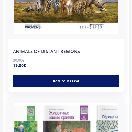
ANIMALS OF DISTANT REGIONS
30.00
€
19.00
€
Add to basket
Original
Current
price
price
was:
is:
114.00€.
105.00€.