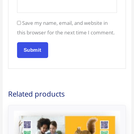
Save my name, email, and website in
this browser for the next time I comment.
Related products
Original
Current
price
price
was:
is:
35.00€.
25.00€.