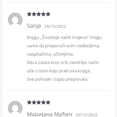
Rated
5
out
Sanja
of 5
24/12/2022
Knjigu „Životinje naših krajeva“ mogu
samo da preporuči svim roditeljima,
vaspitačima, učiteljima.
Deca zaista kroz vrlo zanimljiv način
uče o temi koju prati ova knjiga.
Sve pohvale i topla preporuka.
Rated
5
out
Маријана Мрђен
of 5
26/12/2022