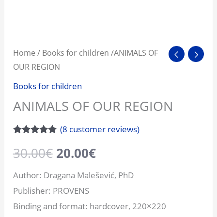
Home
/
Books for children
/ANIMALS OF
OUR REGION
Books for children
ANIMALS OF OUR REGION
(
8
customer reviews)
Rated
8
5.00
30.00
€
20.00
€
out of 5
based on
customer
Author: Dragana Malešević, PhD
ratings
Publisher: PROVENS
Binding and format: hardcover, 220×220