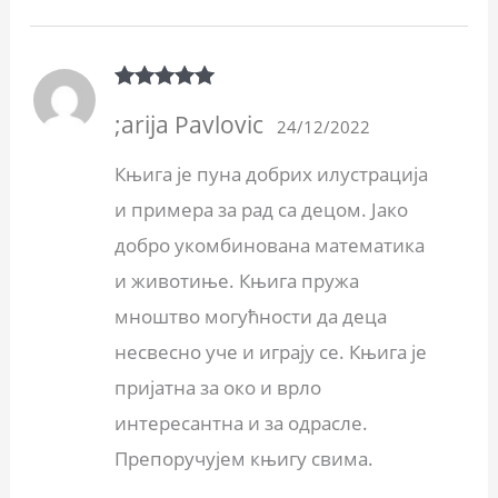
Rated
5
out
;arija Pavlovic
of 5
24/12/2022
Књига је пуна добрих илустрација
и примера за рад са децом. Јако
добро укомбинована математика
и животиње. Књига пружа
мноштво могућности да деца
несвесно уче и играју се. Књига је
пријатна за око и врло
интересантна и за одрасле.
Препоручујем књигу свима.