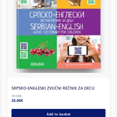
SRPSKO-ENGLESKI ZVUČNI REČNIK ZA DECU
35.00
€
25.00
€
Add to basket