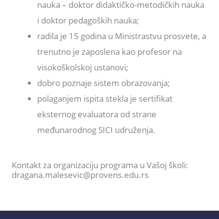
nauka – doktor didaktičko-metodičkih nauka
i doktor pedagoških nauka;
radila je 15 godina u Ministrastvu prosvete, a
trenutno je zaposlena kao profesor na
visokoškolskoj ustanovi;
dobro poznaje sistem obrazovanja;
polaganjem ispita stekla je sertifikat
eksternog evaluatora od strane
međunarodnog SICI udruženja.
Kontakt za organizaciju programa u Vašoj školi:
dragana.malesevic@provens.edu.rs