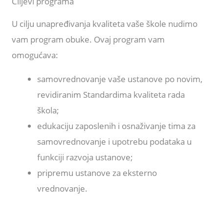
Ciljevi programa
U cilju unapređivanja kvaliteta vaše škole nudimo
vam program obuke. Ovaj program vam
omogućava:
samovrednovanje vaše ustanove po novim,
revidiranim Standardima kvaliteta rada
škola;
edukaciju zaposlenih i osnaživanje tima za
samovrednovanje i upotrebu podataka u
funkciji razvoja ustanove;
pripremu ustanove za eksterno
vrednovanje.